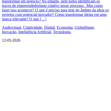
transformar em negócio? No entanto, nem todos identificam os
traços do empreendedorismo criativo nesse processo. Mas como
fazer isso acontecer? O que é preciso para tirar do âmbito da ideia os
projetos com potencial inovador? Como transformar ideias em uma
marca relevante? O que […]
Audiovisual
,
Criatividade
,
Digital
,
Economia
,
GlobalStage
,
Inovação
,
Inteligência Artificial
,
Tecnologia
,
12-05-2026