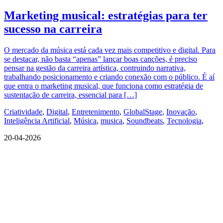
Marketing musical: estratégias para ter
sucesso na carreira
O mercado da música está cada vez mais competitivo e digital. Para
se destacar, não basta “apenas” lançar boas canções, é preciso
pensar na gestão da carreira artística, contruindo narrativa,
trabalhando posicionamento e criando conexão com o público. É aí
que entra o marketing musical, que funciona como estratégia de
sustentação de carreira, essencial para […]
Criatividade
,
Digital
,
Entretenimento
,
GlobalStage
,
Inovação
,
Inteligência Artificial
,
Música
,
musica
,
Soundbeats
,
Tecnologia
,
20-04-2026