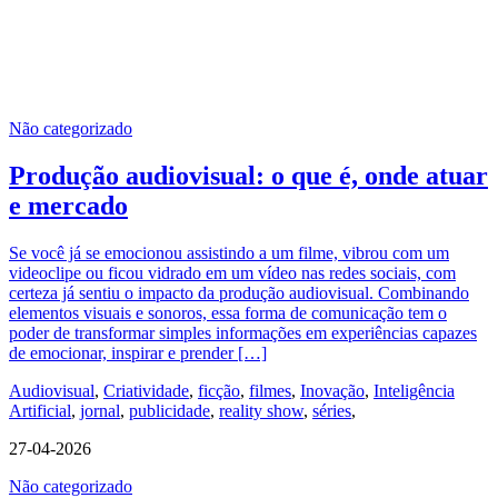
Não categorizado
Produção audiovisual: o que é, onde atuar
e mercado
Se você já se emocionou assistindo a um filme, vibrou com um
videoclipe ou ficou vidrado em um vídeo nas redes sociais, com
certeza já sentiu o impacto da produção audiovisual. Combinando
elementos visuais e sonoros, essa forma de comunicação tem o
poder de transformar simples informações em experiências capazes
de emocionar, inspirar e prender […]
Audiovisual
,
Criatividade
,
ficção
,
filmes
,
Inovação
,
Inteligência
Artificial
,
jornal
,
publicidade
,
reality show
,
séries
,
27-04-2026
Não categorizado