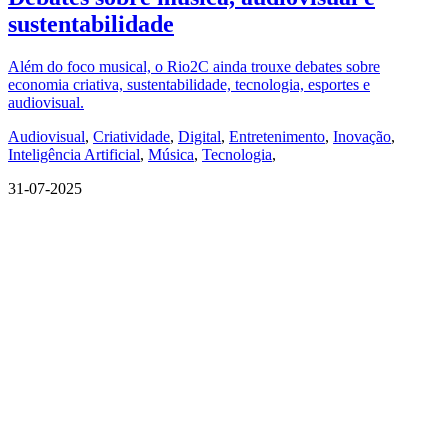
sustentabilidade
Além do foco musical, o Rio2C ainda trouxe debates sobre
economia criativa, sustentabilidade, tecnologia, esportes e
audiovisual.
Audiovisual
,
Criatividade
,
Digital
,
Entretenimento
,
Inovação
,
Inteligência Artificial
,
Música
,
Tecnologia
,
31-07-2025