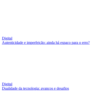
Digital
Autenticidade e imperfeição: ainda há espaço para o erro?
Digital
Dualidade da tecnologia: avanços e desafios
QUEM SOMOS