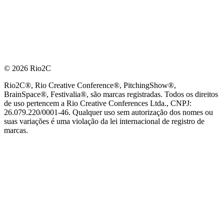
© 2026 Rio2C
Rio2C®, Rio Creative Conference®, PitchingShow®,
BrainSpace®, Festivalia®, são marcas registradas. Todos os direitos
de uso pertencem a Rio Creative Conferences Ltda., CNPJ:
26.079.220/0001-46. Qualquer uso sem autorização dos nomes ou
suas variações é uma violação da lei internacional de registro de
marcas.
PARCEIRO OFICIAL DE TECNOLOGIA