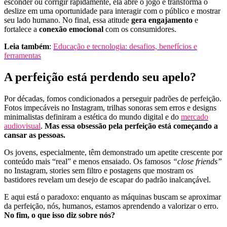
esconder ou corrigir rapidamente, ela abre o jogo e transforma o
deslize em uma oportunidade para interagir com o público e mostrar
seu lado humano. No final, essa atitude
gera engajamento
e
fortalece a
conexão emocional
com os consumidores.
Leia também
:
Educação e tecnologia: desafios, benefícios e
ferramentas
A perfeição está perdendo seu apelo?
Por décadas, fomos condicionados a perseguir padrões de perfeição.
Fotos impecáveis no Instagram, trilhas sonoras sem erros e designs
minimalistas definiram a estética do mundo digital e do
mercado
audiovisual
.
Mas essa obsessão pela perfeição está começando a
cansar as pessoas.
Os jovens, especialmente, têm demonstrado um apetite crescente por
conteúdo mais “real” e menos ensaiado. Os famosos
“close friends”
no Instagram, stories sem filtro e postagens que mostram os
bastidores revelam um desejo de escapar do padrão inalcançável.
E aqui está o paradoxo: enquanto as máquinas buscam se aproximar
da perfeição, nós, humanos, estamos aprendendo a valorizar o erro.
No fim, o que isso diz sobre nós?