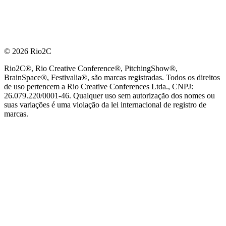
© 2026 Rio2C
Rio2C®, Rio Creative Conference®, PitchingShow®,
BrainSpace®, Festivalia®, são marcas registradas. Todos os direitos
de uso pertencem a Rio Creative Conferences Ltda., CNPJ:
26.079.220/0001-46. Qualquer uso sem autorização dos nomes ou
suas variações é uma violação da lei internacional de registro de
marcas.
PARCEIRO OFICIAL DE TECNOLOGIA