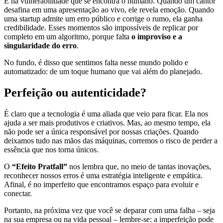
É na vulnerabilidade que se encontra o humano. Quando um cantor
desafina em uma apresentação ao vivo, ele revela emoção. Quando
uma startup admite um erro público e corrige o rumo, ela ganha
credibilidade. Esses momentos são impossíveis de replicar por
completo em um algoritmo, porque falta
o
improviso e a
singularidade do erro
.
No fundo, é disso que sentimos falta nesse mundo polido e
automatizado: de um toque humano que vai além do planejado.
Perfeição ou autenticidade?
É claro que a tecnologia é uma aliada que veio para ficar. Ela nos
ajuda a ser mais produtivos e criativos. Mas, ao mesmo tempo, ela
não pode ser a única responsável por nossas criações. Quando
deixamos tudo nas mãos das máquinas, corremos o risco de perder a
essência que nos torna únicos.
O
“Efeito Pratfall”
nos lembra que, no meio de tantas inovações,
reconhecer nossos erros é uma estratégia inteligente e empática.
Afinal, é no imperfeito que encontramos espaço para evoluir e
conectar.
Portanto, na próxima vez que você se deparar com uma falha – seja
na sua empresa ou na vida pessoal – lembre-se: a imperfeição pode