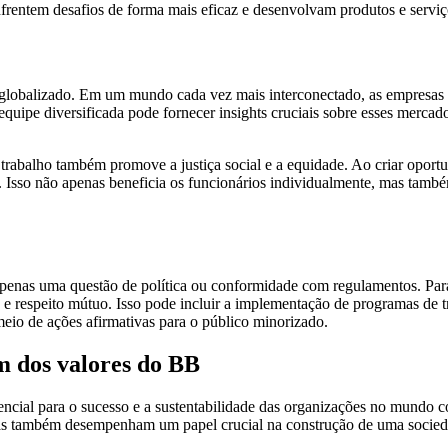
frentem desafios de forma mais eficaz e desenvolvam produtos e serviç
obalizado. Em um mundo cada vez mais interconectado, as empresas pr
ma equipe diversificada pode fornecer insights cruciais sobre esses merc
trabalho também promove a justiça social e a equidade. Ao criar oportu
. Isso não apenas beneficia os funcionários individualmente, mas tamb
 apenas uma questão de política ou conformidade com regulamentos. Para
 respeito mútuo. Isso pode incluir a implementação de programas de tre
eio de ações afirmativas para o público minorizado.
m dos valores do BB
encial para o sucesso e a sustentabilidade das organizações no mundo 
as também desempenham um papel crucial na construção de uma socieda