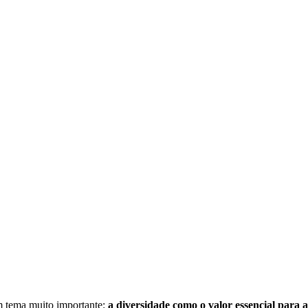
m tema muito importante:
a diversidade como o valor essencial para 