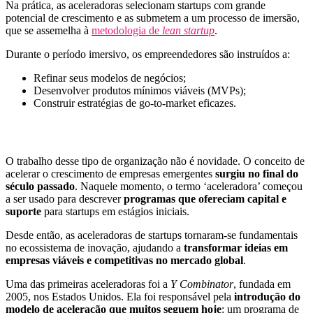
Na prática, as aceleradoras selecionam startups com grande
potencial de crescimento e as submetem a um processo de imersão,
que se assemelha à
metodologia de
lean startup
.
Durante o período imersivo, os empreendedores são instruídos a:
Refinar seus modelos de negócios;
Desenvolver produtos mínimos viáveis (MVPs);
Construir estratégias de go-to-market eficazes.
O trabalho desse tipo de organização não é novidade. O conceito de
acelerar o crescimento de empresas emergentes
surgiu no final do
século passado
. Naquele momento, o termo ‘aceleradora’ começou
a ser usado para descrever
programas que ofereciam
capital
e
suporte
para startups em estágios iniciais.
Desde então, as aceleradoras de startups tornaram-se fundamentais
no ecossistema de inovação, ajudando a
transformar ideias em
empresas viáveis e competitivas no mercado global
.
Uma das primeiras aceleradoras foi a
Y Combinator
, fundada em
2005, nos Estados Unidos. Ela foi responsável pela
introdução do
modelo de aceleração que muitos seguem hoje
: um programa de