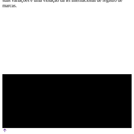
suas variações é uma violação da lei internacional de registro de
marcas.
PARCEIRO OFICIAL DE TECNOLOGIA