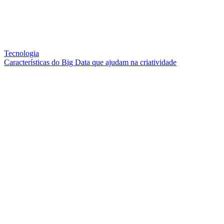
Tecnologia
Características do Big Data que ajudam na criatividade
QUEM SOMOS
SUMMIT
CONFERÊNCIAS
MERCADOS
FESTIVALIA
SUGESTÃO DE CONTEÚDO
COMO CHEGAR