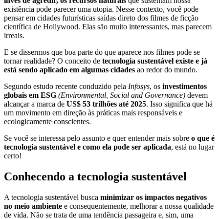
invés de agredir, os recursos naturais
que sustentam nossa
existência pode parecer uma utopia. Nesse contexto, você pode
pensar em cidades futurísticas saídas direto dos filmes de ficção
científica de Hollywood. Elas são muito interessantes, mas parecem
irreais.
E se dissermos que boa parte do que aparece nos filmes pode se
tornar realidade? O conceito de
tecnologia sustentável existe e já
está sendo aplicado em algumas cidades
ao redor do mundo.
Segundo estudo recente conduzido pela
Infosys
, os
investimentos
globais em ESG
(Environmental, Social and Governance)
devem
alcançar a marca de
US$
53 trilhões até 2025
. Isso significa que há
um movimento em direção às práticas mais responsáveis e
ecologicamente conscientes.
Se você se interessa pelo assunto e quer entender mais sobre
o que é
tecnologia sustentável e como ela pode ser aplicada
, está no lugar
certo!
Conhecendo a tecnologia sustentável
A tecnologia sustentável busca
minimizar os impactos negativos
no meio ambiente
e consequentemente, melhorar a nossa qualidade
de vida. Não se trata de uma tendência passageira e, sim, uma