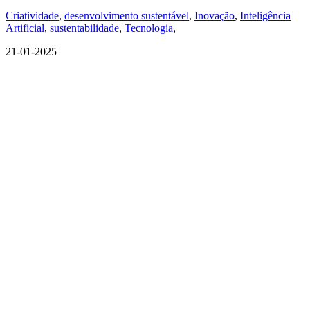
Criatividade
,
desenvolvimento sustentável
,
Inovação
,
Inteligência
Artificial
,
sustentabilidade
,
Tecnologia
,
21-01-2025