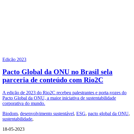
Edição 2023
Pacto Global da ONU no Brasil sela
parceria de conteúdo com Rio2C
A edição de 2023 do Rio2C recebeu palestrantes e porta-vozes do
Pacto Global da ONU, a maior iniciativa de sustentabilidade
corporativa do mundo.
Biodom
,
desenvolvimento sustentável
,
ESG
,
pacto global da ONU
,
sustentabilidade
,
18-05-2023