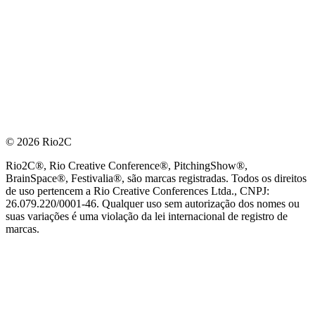
© 2026 Rio2C
Rio2C®, Rio Creative Conference®, PitchingShow®,
BrainSpace®, Festivalia®, são marcas registradas. Todos os direitos
de uso pertencem a Rio Creative Conferences Ltda., CNPJ:
26.079.220/0001-46. Qualquer uso sem autorização dos nomes ou
suas variações é uma violação da lei internacional de registro de
marcas.
PARCEIRO OFICIAL DE TECNOLOGIA