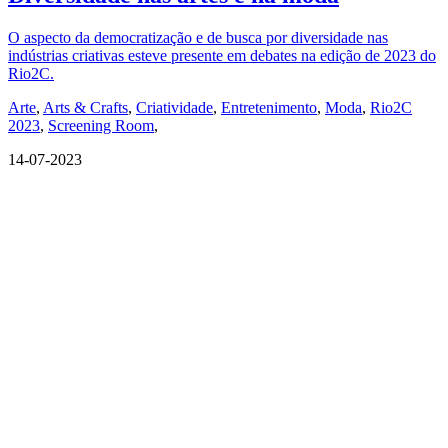
O aspecto da democratização e de busca por diversidade nas
indústrias criativas esteve presente em debates na edição de 2023 do
Rio2C.
Arte
,
Arts & Crafts
,
Criatividade
,
Entretenimento
,
Moda
,
Rio2C
2023
,
Screening Room
,
14-07-2023