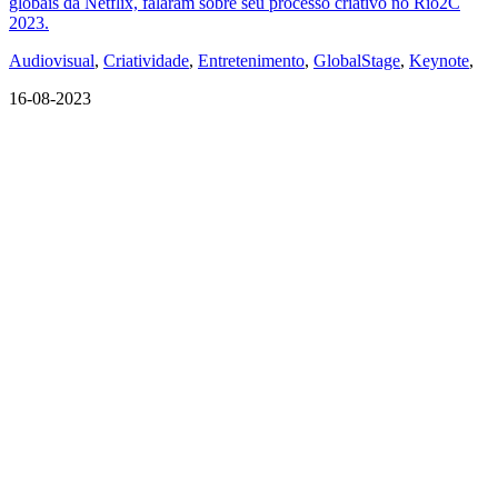
globais da Netflix, falaram sobre seu processo criativo no Rio2C
2023.
Audiovisual
,
Criatividade
,
Entretenimento
,
GlobalStage
,
Keynote
,
16-08-2023