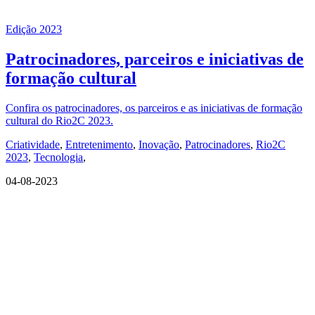
Edição 2023
Patrocinadores, parceiros e iniciativas de
formação cultural
Confira os patrocinadores, os parceiros e as iniciativas de formação
cultural do Rio2C 2023.
Criatividade
,
Entretenimento
,
Inovação
,
Patrocinadores
,
Rio2C
2023
,
Tecnologia
,
04-08-2023