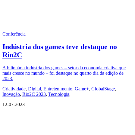
Conferência
Indústria dos games teve destaque no
Rio2C
A bilionária indústria dos games – setor da economia criativa que
mais cresce no mundo – foi destaque no quarto dia da edição de
2023.
Criatividade
,
Digital
,
Entretenimento
,
Game+
,
GlobalStage
,
Inovação
,
Rio2C 2023
,
Tecnologia
,
12-07-2023