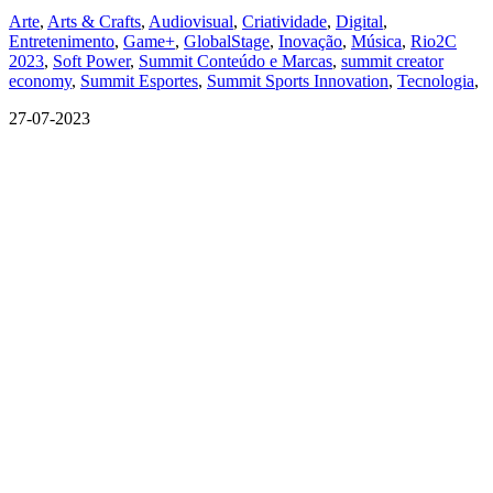
Arte
,
Arts & Crafts
,
Audiovisual
,
Criatividade
,
Digital
,
Entretenimento
,
Game+
,
GlobalStage
,
Inovação
,
Música
,
Rio2C
2023
,
Soft Power
,
Summit Conteúdo e Marcas
,
summit creator
economy
,
Summit Esportes
,
Summit Sports Innovation
,
Tecnologia
,
27-07-2023