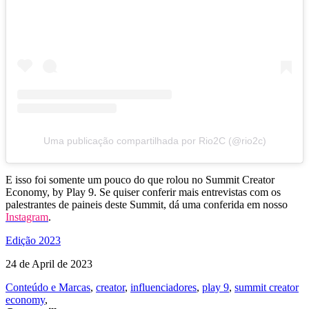
Uma publicação compartilhada por Rio2C (@rio2c)
E isso foi somente um pouco do que rolou no Summit Creator
Economy, by Play 9. Se quiser conferir mais entrevistas com os
palestrantes de paineis deste Summit, dá uma conferida em nosso
Instagram
.
Edição 2023
24 de April de 2023
Conteúdo e Marcas
,
creator
,
influenciadores
,
play 9
,
summit creator
economy
,