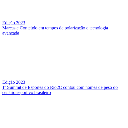
Edição 2023
Marcas e Conteúdo em tempos de polarização e tecnologia
avançada
Edição 2023
1º Summit de Esportes do Rio2C contou com nomes de peso do
cenário esportivo brasileiro
QUEM SOMOS
SUMMIT