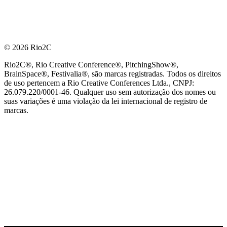
© 2026 Rio2C
Rio2C®, Rio Creative Conference®, PitchingShow®,
BrainSpace®, Festivalia®, são marcas registradas. Todos os direitos
de uso pertencem a Rio Creative Conferences Ltda., CNPJ:
26.079.220/0001-46. Qualquer uso sem autorização dos nomes ou
suas variações é uma violação da lei internacional de registro de
marcas.
PARCEIRO OFICIAL DE TECNOLOGIA