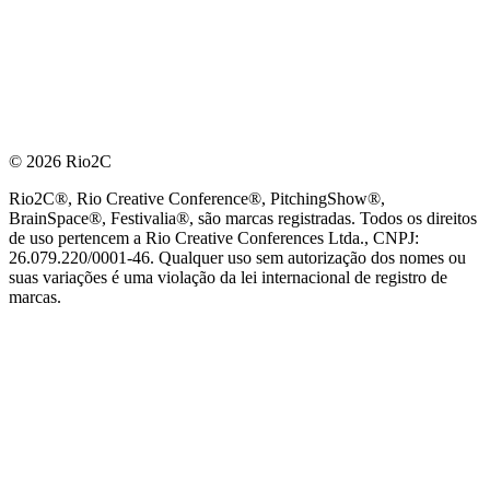
© 2026 Rio2C
Rio2C®, Rio Creative Conference®, PitchingShow®,
BrainSpace®, Festivalia®, são marcas registradas. Todos os direitos
de uso pertencem a Rio Creative Conferences Ltda., CNPJ:
26.079.220/0001-46. Qualquer uso sem autorização dos nomes ou
suas variações é uma violação da lei internacional de registro de
marcas.
PARCEIRO OFICIAL DE TECNOLOGIA