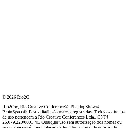
© 2026 Rio2C
Rio2C®, Rio Creative Conference®, PitchingShow®,
BrainSpace®, Festivalia®, são marcas registradas. Todos os direitos
de uso pertencem a Rio Creative Conferences Ltda., CNPJ:
26.079.220/0001-46. Qualquer uso sem autorização dos nomes ou
suas variações é uma violação da lei internacional de registro de