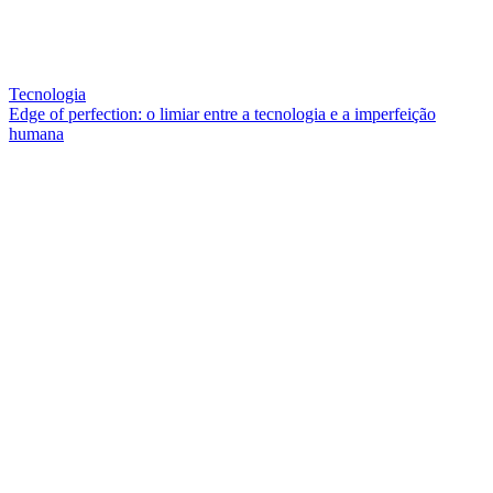
Tecnologia
Edge of perfection: o limiar entre a tecnologia e a imperfeição
humana
QUEM SOMOS
SUMMIT
CONFERÊNCIAS
MERCADOS
FESTIVALIA
SUGESTÃO DE CONTEÚDO
COMO CHEGAR