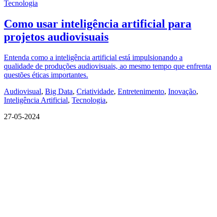
Tecnologia
Como usar inteligência artificial para
projetos audiovisuais
Entenda como a inteligência artificial está impulsionando a
qualidade de produções audiovisuais, ao mesmo tempo que enfrenta
questões éticas importantes.
Audiovisual
,
Big Data
,
Criatividade
,
Entretenimento
,
Inovação
,
Inteligência Artificial
,
Tecnologia
,
27-05-2024