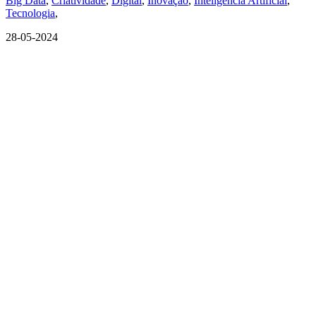
Big Data
,
Criatividade
,
Digital
,
Inovação
,
Inteligência Artificial
,
Tecnologia
,
28-05-2024