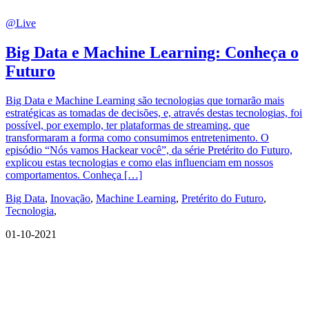
@Live
Big Data e Machine Learning: Conheça o
Futuro
Big Data e Machine Learning são tecnologias que tornarão mais
estratégicas as tomadas de decisões, e, através destas tecnologias, foi
possível, por exemplo, ter plataformas de streaming, que
transformaram a forma como consumimos entretenimento. O
episódio “Nós vamos Hackear você”, da série Pretérito do Futuro,
explicou estas tecnologias e como elas influenciam em nossos
comportamentos. Conheça […]
Big Data
,
Inovação
,
Machine Learning
,
Pretérito do Futuro
,
Tecnologia
,
01-10-2021
QUEM SOMOS
SUMMIT