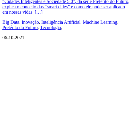
“Cidades Inteligentes e Sociedade 5.0”, da série Pretérito do Futuro,
explica o conceito das “smart cities” e como ele pode ser aplicado
em nossas vidas. […]
Big Data
,
Inovação
,
Inteligência Artificial
,
Machine Learning
,
Pretérito do Futuro
,
Tecnologia
,
06-10-2021