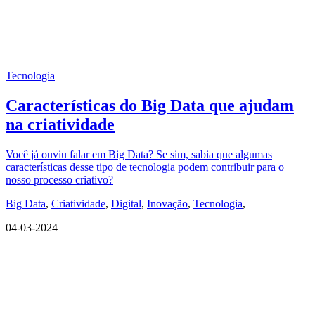
Tecnologia
Características do Big Data que ajudam
na criatividade
Você já ouviu falar em Big Data? Se sim, sabia que algumas
características desse tipo de tecnologia podem contribuir para o
nosso processo criativo?
Big Data
,
Criatividade
,
Digital
,
Inovação
,
Tecnologia
,
04-03-2024