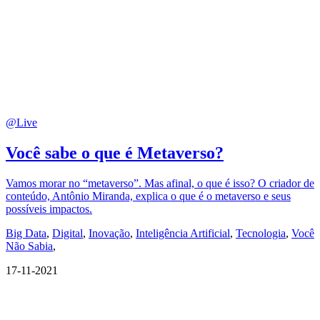
@Live
Você sabe o que é Metaverso?
Vamos morar no “metaverso”. Mas afinal, o que é isso? O criador de
conteúdo, Antônio Miranda, explica o que é o metaverso e seus
possíveis impactos.
Big Data
,
Digital
,
Inovação
,
Inteligência Artificial
,
Tecnologia
,
Você
Não Sabia
,
17-11-2021