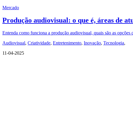
Mercado
Produção audiovisual: o que é, áreas de at
Entenda como funciona a produção audiovisual, quais são as opções d
Audiovisual
,
Criatividade
,
Entretenimento
,
Inovação
,
Tecnologia
,
11-04-2025