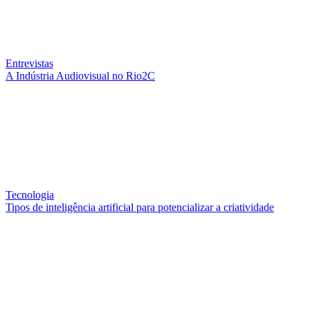
Entrevistas
A Indústria Audiovisual no Rio2C
Tecnologia
Tipos de inteligência artificial para potencializar a criatividade
QUEM SOMOS
SUMMIT
CONFERÊNCIAS