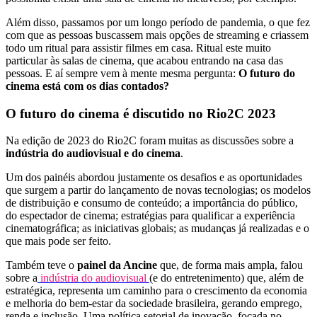
Além disso, passamos por um longo período de pandemia, o que fez
com que as pessoas buscassem mais opções de streaming e criassem
todo um ritual para assistir filmes em casa. Ritual este muito
particular às salas de cinema, que acabou entrando na casa das
pessoas. E aí sempre vem à mente mesma pergunta:
O futuro do
cinema está com os dias contados?
O futuro do cinema é discutido no Rio2C 2023
Na edição de 2023 do Rio2C foram muitas as discussões sobre a
indústria do audiovisual e do cinema
.
Um dos painéis abordou justamente os desafios e as oportunidades
que surgem a partir do lançamento de novas tecnologias; os modelos
de distribuição e consumo de conteúdo; a importância do público,
do espectador de cinema; estratégias para qualificar a experiência
cinematográfica; as iniciativas globais; as mudanças já realizadas e o
que mais pode ser feito.
Também teve o
painel da Ancine
que, de forma mais ampla, falou
sobre a
indústria do audiovisual
(e do entretenimento) que, além de
estratégica, representa um caminho para o crescimento da economia
e melhoria do bem-estar da sociedade brasileira, gerando emprego,
renda e inclusão. Uma política setorial de inovação, focada no