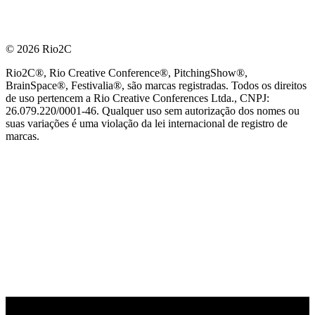
© 2026 Rio2C
Rio2C®, Rio Creative Conference®, PitchingShow®,
BrainSpace®, Festivalia®, são marcas registradas. Todos os direitos
de uso pertencem a Rio Creative Conferences Ltda., CNPJ:
26.079.220/0001-46. Qualquer uso sem autorização dos nomes ou
suas variações é uma violação da lei internacional de registro de
marcas.
PARCEIRO OFICIAL DE TECNOLOGIA