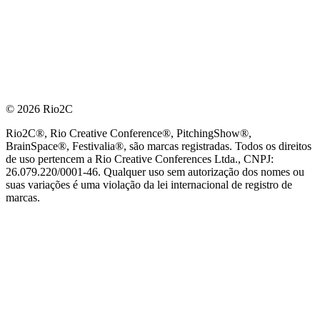
© 2026 Rio2C
Rio2C®, Rio Creative Conference®, PitchingShow®,
BrainSpace®, Festivalia®, são marcas registradas. Todos os direitos
de uso pertencem a Rio Creative Conferences Ltda., CNPJ:
26.079.220/0001-46. Qualquer uso sem autorização dos nomes ou
suas variações é uma violação da lei internacional de registro de
marcas.
PARCEIRO OFICIAL DE TECNOLOGIA