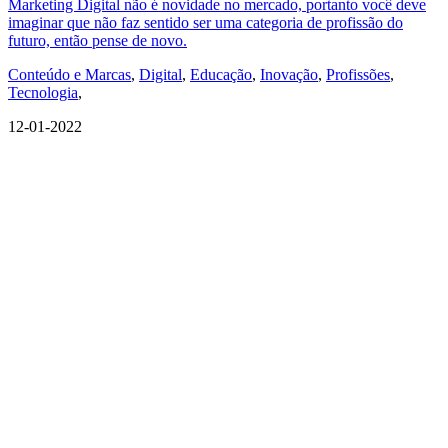
Marketing Digital não é novidade no mercado, portanto você deve
imaginar que não faz sentido ser uma categoria de profissão do
futuro, então pense de novo.
Conteúdo e Marcas
,
Digital
,
Educação
,
Inovação
,
Profissões
,
Tecnologia
,
12-01-2022