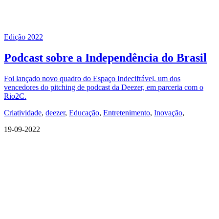
Edição 2022
Podcast sobre a Independência do Brasil
Foi lançado novo quadro do Espaço Indecifrável, um dos
vencedores do pitching de podcast da Deezer, em parceria com o
Rio2C.
Criatividade
,
deezer
,
Educação
,
Entretenimento
,
Inovação
,
19-09-2022