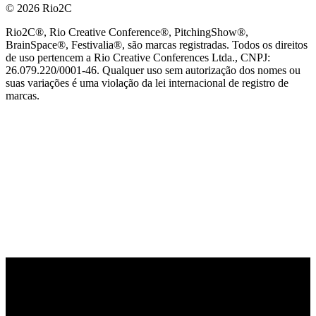
© 2026 Rio2C
Rio2C®, Rio Creative Conference®, PitchingShow®,
BrainSpace®, Festivalia®, são marcas registradas. Todos os direitos
de uso pertencem a Rio Creative Conferences Ltda., CNPJ:
26.079.220/0001-46. Qualquer uso sem autorização dos nomes ou
suas variações é uma violação da lei internacional de registro de
marcas.
PARCEIRO OFICIAL DE TECNOLOGIA