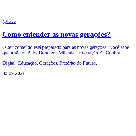
@Live
Como entender as novas gerações?
O seu conteúdo está preparado para as novas gerações? Você sabe
quem são os Baby Boomers, Millenials e Geração Z? Confira.
Digital
,
Educação
,
Gerações
,
Pretérito do Futuro
,
30-09-2021
QUEM SOMOS
SUMMIT
CONFERÊNCIAS
MERCADOS