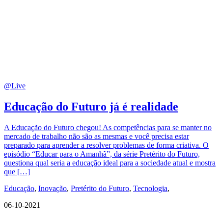
@Live
Educação do Futuro já é realidade
A Educação do Futuro chegou! As competências para se manter no
mercado de trabalho não são as mesmas e você precisa estar
preparado para aprender a resolver problemas de forma criativa. O
episódio “Educar para o Amanhã”, da série Pretérito do Futuro,
questiona qual seria a educação ideal para a sociedade atual e mostra
que […]
Educação
,
Inovação
,
Pretérito do Futuro
,
Tecnologia
,
06-10-2021