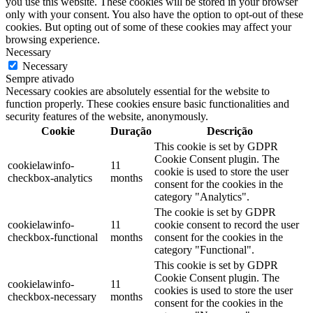
you use this website. These cookies will be stored in your browser
only with your consent. You also have the option to opt-out of these
cookies. But opting out of some of these cookies may affect your
browsing experience.
Necessary
Necessary
Sempre ativado
Necessary cookies are absolutely essential for the website to
function properly. These cookies ensure basic functionalities and
security features of the website, anonymously.
Cookie
Duração
Descrição
This cookie is set by GDPR
Cookie Consent plugin. The
cookielawinfo-
11
cookie is used to store the user
checkbox-analytics
months
consent for the cookies in the
category "Analytics".
The cookie is set by GDPR
cookielawinfo-
11
cookie consent to record the user
checkbox-functional
months
consent for the cookies in the
category "Functional".
This cookie is set by GDPR
Cookie Consent plugin. The
cookielawinfo-
11
cookies is used to store the user
checkbox-necessary
months
consent for the cookies in the