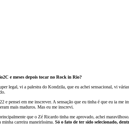
io2C e meses depois tocar no Rock in Rio?
 super legal, vi a palestra do Kondzila, que eu achei sensacional, vi vár
ado.
22 e pensei em me inscrever. A sensação que eu tinha é que eu ia me in
que eram mais maduros. Mas eu me inscrevi.
 principalmente que o Zé Ricardo tinha me aprovado, achei maravilhoso,
a minha carreira maneiríssima.
Só o fato de ter sido selecionado, dent