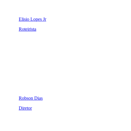
Elisio Lopes Jr
Roteirista
Robson Dias
Diretor