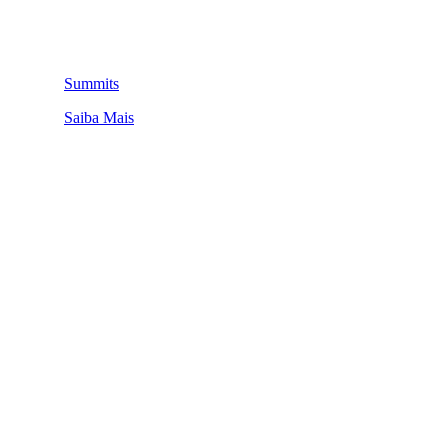
Summits
Saiba Mais
QUEM SOMOS
SUMMIT
CONFERÊNCIAS
MERCADOS
FESTIVALIA
SUGESTÃO DE CONTEÚDO