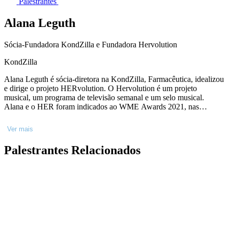
Palestrantes
Alana Leguth
Sócia-Fundadora KondZilla e Fundadora Hervolution
KondZilla
Alana Leguth é sócia-diretora na KondZilla, Farmacêutica, idealizou
e dirige o projeto HERvolution. O Hervolution é um projeto
musical, um programa de televisão semanal e um selo musical.
Alana e o HER foram indicados ao WME Awards 2021, nas
categorias Profissional do Ano e Inovação na Web, respectivamente.
Coroando o HER como Inovação na Web 2021, o primeiro prêmio
Ver mais
logo em seu ano de estreia.
Palestrantes Relacionados