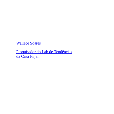
Wallace Soares
Pesquisador do Lab de Tendências
da Casa Firjan