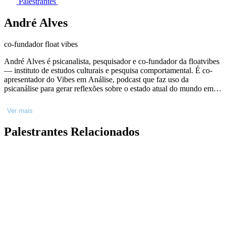
Palestrantes
André Alves
co-fundador float vibes
André Alves é psicanalista, pesquisador e co-fundador da floatvibes
— instituto de estudos culturais e pesquisa comportamental. É co-
apresentador do Vibes em Análise, podcast que faz uso da
psicanálise para gerar reflexões sobre o estado atual do mundo em
que vivemos. E também autor do livro Vibes em Análise: psicanálise
para escutar as vibrações da cultura contemporânea, publicado em
Ver mais
2023 pela Editora Nacional. André é ainda o criador do Psicanálise
Selvagem, uma série com análises de personagens ficcionais de
Palestrantes Relacionados
filmes e séries. Em suas redes, ele elabora sobre saúde mental,
internet, consumo, relacionamentos, política, trabalho e outros temas
relevantes para o nosso tempo.