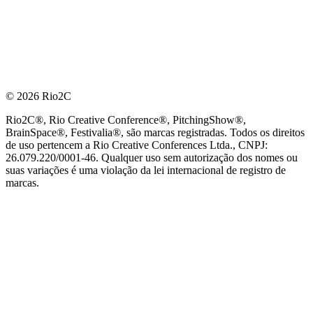
© 2026 Rio2C
Rio2C®, Rio Creative Conference®, PitchingShow®,
BrainSpace®, Festivalia®, são marcas registradas. Todos os direitos
de uso pertencem a Rio Creative Conferences Ltda., CNPJ:
26.079.220/0001-46. Qualquer uso sem autorização dos nomes ou
suas variações é uma violação da lei internacional de registro de
marcas.
PARCEIRO OFICIAL DE TECNOLOGIA