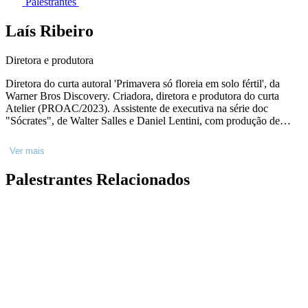
Palestrantes
Laís Ribeiro
Diretora e produtora
Diretora do curta autoral 'Primavera só floreia em solo fértil', da
Warner Bros Discovery. Criadora, diretora e produtora do curta
Atelier (PROAC/2023). Assistente de executiva na série doc
"Sócrates", de Walter Salles e Daniel Lentini, com produção de
Rodrigo Teixeira e executiva de Tereza Alvarez e Barbara Teixeira.
Participou da produção de dois longas-metragens de Petra Costa.
Ver mais
Coordenou a produção de "O espelho de Tarsila", de Paschoal
Samora e fotografado por Lílis Soares. Roteiriza, pesquisa e produz
Palestrantes Relacionados
o doc "Por onde, Vaz?", de Naruna Costa. Coordenadora de
executiva no doc de João Wainer. Na ficção, dirigiu a produção dos
curtas "CHICA" (PROAC-2023) e "Enquanto meu coração bate
impiedoso".