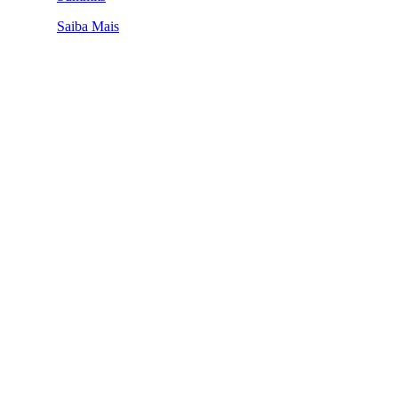
Saiba Mais
QUEM SOMOS
SUMMIT
CONFERÊNCIAS
MERCADOS
FESTIVALIA
SUGESTÃO DE CONTEÚDO
COMO CHEGAR
ONDE SE HOSPEDAR