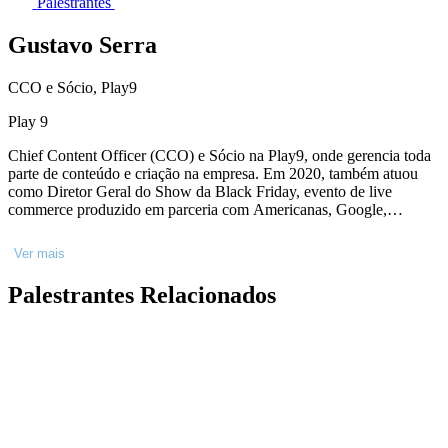
Palestrantes
Gustavo Serra
CCO e Sócio, Play9
Play 9
Chief Content Officer (CCO) e Sócio na Play9, onde gerencia toda
parte de conteúdo e criação na empresa. Em 2020, também atuou
como Diretor Geral do Show da Black Friday, evento de live
commerce produzido em parceria com Americanas, Google,
Youtube, Dia Estúdio e WMcCann. Na Take4Content, foi Head de
Conteúdo e lidava com planejamento e produção para plataformas
Ver mais
digitais, liderando equipes de criação e estratégia. Em 2018, foi o
diretor-fundador do canal de entretenimento gamer Final Level, um
Palestrantes Relacionados
case de sucesso dentro do território digital. Antes da incursão digital,
foram 10 anos de experiência na Rede Globo, passando por diversos
programas no departamento de Esporte.