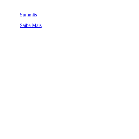
Summits
Saiba Mais
QUEM SOMOS
SUMMIT
CONFERÊNCIAS
MERCADOS
FESTIVALIA
SUGESTÃO DE CONTEÚDO
COMO CHEGAR