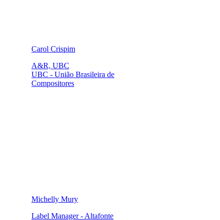
Carol Crispim
A&R, UBC
UBC - União Brasileira de
Compositores
Michelly Mury
Label Manager - Altafonte