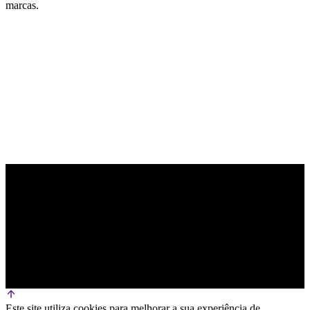
marcas.
PARCEIRO OFICIAL DE TECNOLOGIA
Este site utiliza cookies para melhorar a sua experiência de