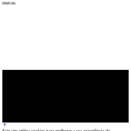
marcas.
PARCEIRO OFICIAL DE TECNOLOGIA
Este site utiliza cookies para melhorar a sua experiência de