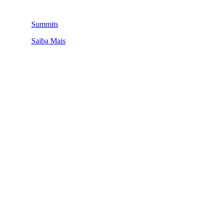
Summits
Saiba Mais
QUEM SOMOS
SUMMIT
CONFERÊNCIAS
MERCADOS
FESTIVALIA
SUGESTÃO DE CONTEÚDO
COMO CHEGAR