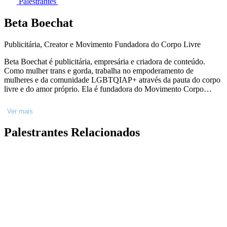
Palestrantes
Beta Boechat
Publicitária, Creator e Movimento Fundadora do Corpo Livre
Beta Boechat é publicitária, empresária e criadora de conteúdo.
Como mulher trans e gorda, trabalha no empoderamento de
mulheres e da comunidade LGBTQIAP+ através da pauta do corpo
livre e do amor próprio. Ela é fundadora do Movimento Corpo
Livre, dedicada a levantar a bandeira da diversidade corporal na
sociedade e no meio corporativo. Beta faz parte do Conselho Jovem
Ver mais
do Pacto Global da ONU.
Palestrantes Relacionados