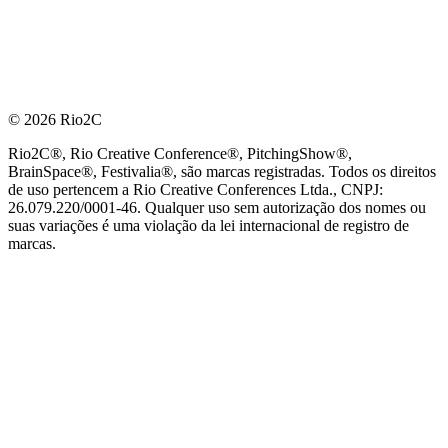
© 2026 Rio2C
Rio2C®, Rio Creative Conference®, PitchingShow®,
BrainSpace®, Festivalia®, são marcas registradas. Todos os direitos
de uso pertencem a Rio Creative Conferences Ltda., CNPJ:
26.079.220/0001-46. Qualquer uso sem autorização dos nomes ou
suas variações é uma violação da lei internacional de registro de
marcas.
PARCEIRO OFICIAL DE TECNOLOGIA