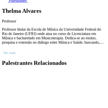
Palestrantes
Thelma Alvares
Professor
Professor titular da Escola de Música da Universidade Federal do
Rio de Janeiro (UFRJ) onde atua no curso de Licenciatura em
Música e bacharelado em Musicoterapia. Dedica-se ao ensino,
pesquisa e extensão no diálogo entre Música e Saúde, buscando,
através do processo criativo, a desconstrução de estigmas e a
construção de novas percepções e oportunidades que facilitem a
Ver mais
inserção social de grupos desfavorecidos. Autora dos livros "Coisa
de Mulher? A Maternidade e a Musicoterapia: Jornadas no Mundo
Palestrantes Relacionados
Patriarcal" e "Educação Musical na Diversidade: construindo um
olhar de reconhecimento humano e equidade social em Educação”.