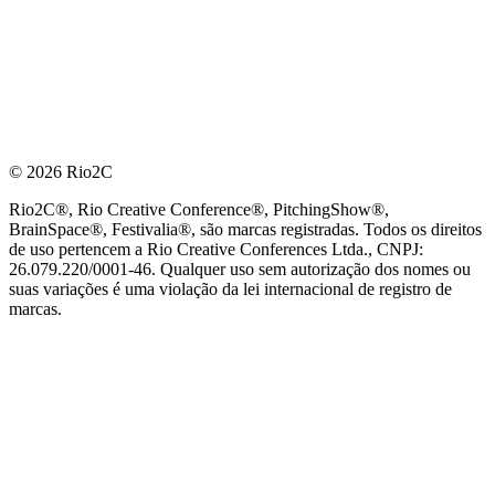
© 2026 Rio2C
Rio2C®, Rio Creative Conference®, PitchingShow®,
BrainSpace®, Festivalia®, são marcas registradas. Todos os direitos
de uso pertencem a Rio Creative Conferences Ltda., CNPJ:
26.079.220/0001-46. Qualquer uso sem autorização dos nomes ou
suas variações é uma violação da lei internacional de registro de
marcas.
PARCEIRO OFICIAL DE TECNOLOGIA