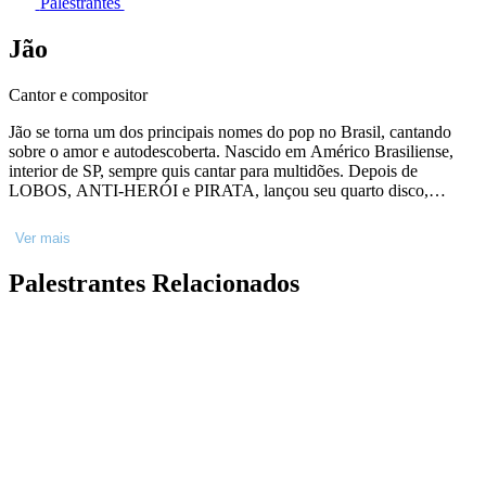
Palestrantes
Jão
Cantor e compositor
Jão se torna um dos principais nomes do pop no Brasil, cantando
sobre o amor e autodescoberta. Nascido em Américo Brasiliense,
interior de SP, sempre quis cantar para multidões. Depois de
LOBOS, ANTI-HERÓI e PIRATA, lançou seu quarto disco,
SUPER - tornando-se a maior estreia de um álbum do Spotify
Brasil, somando mais de 8,4 milhões de plays no primeiro dia. Mas
Ver mais
seu maior amor é o palco e é lá que ele se transforma. Em 2024,
iniciou a SUPERTURNÊ com duas datas sold out no Allianz
Palestrantes Relacionados
Parque, em São Paulo. Um sucesso absoluto de vendas e público.
Além disso, Jão figura no palco dos principais festivais do Brasil e
mundo, como o palco mundo do Rock in Rio, Rock in Rio Lisboa,
Lollapalooza e The Town.