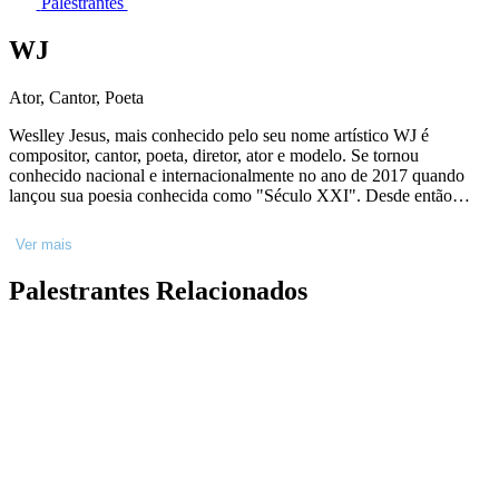
Palestrantes
WJ
Ator, Cantor, Poeta
Weslley Jesus, mais conhecido pelo seu nome artístico WJ é
compositor, cantor, poeta, diretor, ator e modelo. Se tornou
conhecido nacional e internacionalmente no ano de 2017 quando
lançou sua poesia conhecida como "Século XXI". Desde então
lançou inúmeras obras que se tornaram virais e reconhecidas, como:
"O Pior Poeta Do Mundo", "Sobre A Cena?" e "Minha Última
Ver mais
Poesia". Interpretou diversos papéis na televisão e no streaming. Seu
primeiro trabalho audiovisual foi o filme Medida Provisória de
Palestrantes Relacionados
Lázaro Ramos. Depois, Garnizé na novela Amor De Mãe. Teve
participações em diversas séries do Globo Play como Sob Pressão,
entre outras. Recentemente foi Tito no filme Grande Sertão de Guel
Arrares.