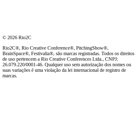
© 2026 Rio2C
Rio2C®, Rio Creative Conference®, PitchingShow®,
BrainSpace®, Festivalia®, são marcas registradas. Todos os direitos
de uso pertencem a Rio Creative Conferences Ltda., CNPJ:
26.079.220/0001-46. Qualquer uso sem autorização dos nomes ou
suas variações é uma violação da lei internacional de registro de
marcas.
PARCEIRO OFICIAL DE TECNOLOGIA