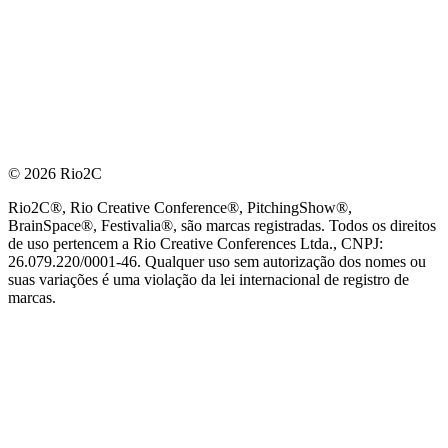
© 2026 Rio2C
Rio2C®, Rio Creative Conference®, PitchingShow®,
BrainSpace®, Festivalia®, são marcas registradas. Todos os direitos
de uso pertencem a Rio Creative Conferences Ltda., CNPJ:
26.079.220/0001-46. Qualquer uso sem autorização dos nomes ou
suas variações é uma violação da lei internacional de registro de
marcas.
PARCEIRO OFICIAL DE TECNOLOGIA