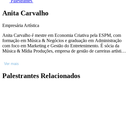
Palestrantes
Anita Carvalho
Empresária Artística
Anita Carvalho é mestre em Economia Criativa pela ESPM, com
formação em Música & Negócios e graduação em Administração
com foco em Marketing e Gestão do Entretenimento. É sócia da
Música & Mídia Produções, empresa de gestão de carreiras artísticas
atuando há 27 anos no mercado da música. Já teve como clientes
grandes artistas como Beth Carvalho, Diogo Nogueira, Baby do
Ver mais
Brasil, Barão Vermelho, Ivan Lins, entre outros. É pesquisadora do
mercado de empresariamento artístico, como membro do
Palestrantes Relacionados
Laboratório de Economia Criativa da ESPM. É diretora do Music
Rio Academy, onde coordena o curso "Imersão em Music
Business”. Em 2021, foi indicada em três categorias ao WME
Awards, incluindo Profissional do Ano.