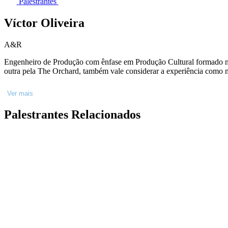
Palestrantes
Víctor Oliveira
A&R
Engenheiro de Produção com ênfase em Produção Cultural formado na UNIRIO no mercado da música há quase u
outra pela The Orchard, também vale considerar a experiência como m
Ver mais
Palestrantes Relacionados