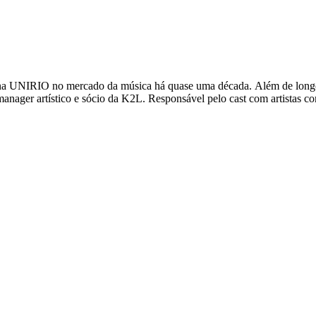
ma década. Além de longos anos atuando na Sony Music, uma passagem pela Warner Music e
anager artístico e sócio da K2L. Responsável pelo cast com artistas co