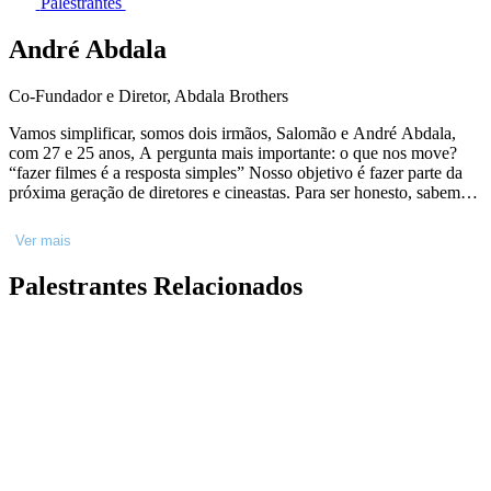
Palestrantes
André Abdala
Co-Fundador e Diretor, Abdala Brothers
Vamos simplificar, somos dois irmãos, Salomão e André Abdala,
com 27 e 25 anos, A pergunta mais importante: o que nos move?
“fazer filmes é a resposta simples” Nosso objetivo é fazer parte da
próxima geração de diretores e cineastas. Para ser honesto, sabemos
que é uma grande declaração, mas temos um objetivo e não vamos
parar até chegarmos lá. Motivados por nossas maiores inspirações,
Ver mais
Chris Nolan, Tarantino e Fincher, começamos nossa carreira com
campanhas comerciais, para que pudéssemos aprender “cinema” em
Palestrantes Relacionados
menor escala e que nos permitiria trabalhar com equipamentos de
“cinema” desde cedo. Nós não fizemos escola de cinema, mas
confiamos em nossos instintos e seguimos nossa visão