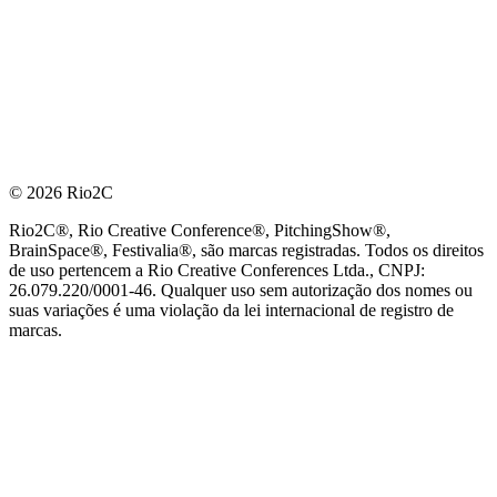
© 2026 Rio2C
Rio2C®, Rio Creative Conference®, PitchingShow®,
BrainSpace®, Festivalia®, são marcas registradas. Todos os direitos
de uso pertencem a Rio Creative Conferences Ltda., CNPJ:
26.079.220/0001-46. Qualquer uso sem autorização dos nomes ou
suas variações é uma violação da lei internacional de registro de
marcas.
PARCEIRO OFICIAL DE TECNOLOGIA