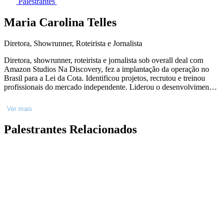
Palestrantes
Maria Carolina Telles
Diretora, Showrunner, Roteirista e Jornalista
Diretora, showrunner, roteirista e jornalista sob overall deal com
Amazon Studios Na Discovery, fez a implantação da operação no
Brasil para a Lei da Cota. Identificou projetos, recrutou e treinou
profissionais do mercado independente. Liderou o desenvolvimento
e produção em mais de 45 produções para os canais Discovery. Em
2019 abriu a operação da produtora Boxfish no Brasil e em 2017 a
Ver mais
divisão de Desenvolvimento e Produção da ELO Studios em
parceria com a MCN Rede Snack. Dirigiu, criou e formatou séries e
Palestrantes Relacionados
especiais; atuou em áreas diversas na Globo, Record, SBT e Band -
History, A&E, NatGeo, Disney+, Turner, Futura, MTV. Além de
dirigir e produzir documentários no Brasil e exterior.