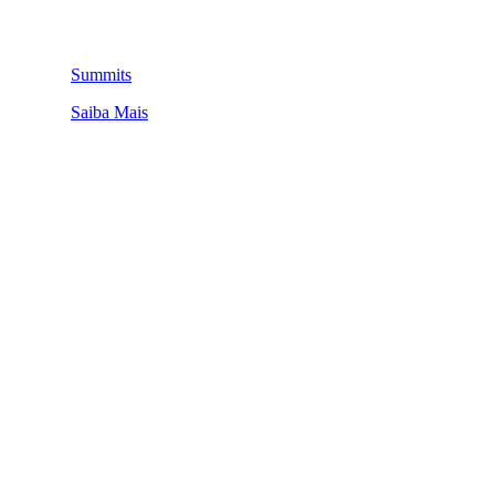
Summits
Saiba Mais
QUEM SOMOS
SUMMIT
CONFERÊNCIAS
MERCADOS
FESTIVALIA
SUGESTÃO DE CONTEÚDO