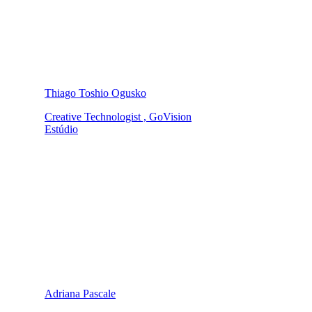
Thiago Toshio Ogusko
Creative Technologist , GoVision
Estúdio
Adriana Pascale