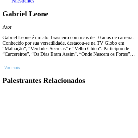
Palestrantes
Gabriel Leone
Ator
Gabriel Leone é um ator brasileiro com mais de 10 anos de carreira.
Conhecido por sua versatilidade, destacou-se na TV Globo em
“Malhação”, “Verdades Secretas” e “Velho Chico”. Participou de
“Carcereiros”, “Os Dias Eram Assim”, “Onde Nascem os Fortes” e
“Um Lugar ao Sol”. No cinema, estreou com Júlio Bressane em
“Garoto” e atuou em “Minha Fama de Mau”, “Piedade”, “Eduardo
Ver mais
e Mônica”, “Alemão 2” e “Meu Álbum de Amores”. Tem os longas
“Duetto” e “Cidade Baixa” por estrear. Seu maior destaque foi a
Palestrantes Relacionados
série “Dom” no Prime Video. Atualmente, interpretou Alfonso de
Portago no filme “Ferrari”, dirigido por Michael Mann. E viveu há
pouco, Ayrton Senna, na grande série mundial lançada pela Netflix.