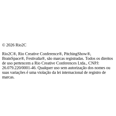
© 2026 Rio2C
Rio2C®, Rio Creative Conference®, PitchingShow®,
BrainSpace®, Festivalia®, são marcas registradas. Todos os direitos
de uso pertencem a Rio Creative Conferences Ltda., CNPJ:
26.079.220/0001-46. Qualquer uso sem autorização dos nomes ou
suas variações é uma violação da lei internacional de registro de
marcas.
PARCEIRO OFICIAL DE TECNOLOGIA