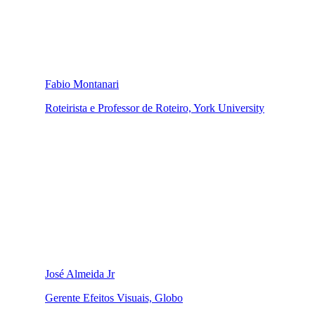
Fabio Montanari
Roteirista e Professor de Roteiro, York University
José Almeida Jr
Gerente Efeitos Visuais, Globo