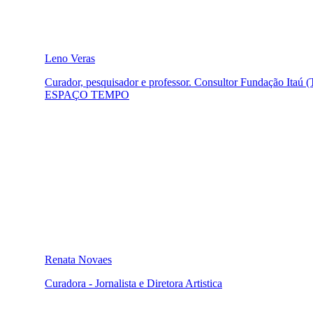
Leno Veras
Curador, pesquisador e professor. Consultor Fundação Itaú (
ESPAÇO TEMPO
Renata Novaes
Curadora - Jornalista e Diretora Artistica