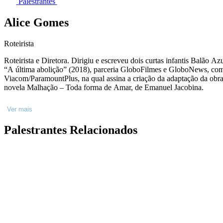
Palestrantes
Alice Gomes
Roteirista
Roteirista e Diretora. Dirigiu e escreveu dois curtas infantis Balão 
“A última abolição” (2018), parceria GloboFilmes e GloboNews, com 
Viacom/ParamountPlus, na qual assina a criação da adaptação da obra original de Ruth Rocha, em parceria com Thamires Gomes e Duda Vaisman, diretor. Em 2019, foi uma das roteiristas colaboradoras da
novela Malhação – Toda forma de Amar, de Emanuel Jacobina.
Ver mais
Palestrantes Relacionados