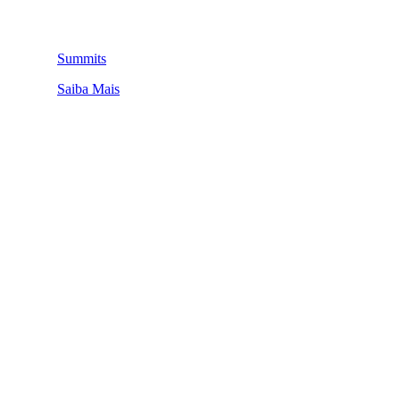
Summits
Saiba Mais
QUEM SOMOS
SUMMIT
CONFERÊNCIAS
MERCADOS
FESTIVALIA
SUGESTÃO DE CONTEÚDO