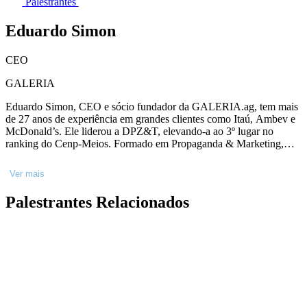
Palestrantes
Eduardo Simon
CEO
GALERIA
Eduardo Simon, CEO e sócio fundador da GALERIA.ag, tem mais
de 27 anos de experiência em grandes clientes como Itaú, Ambev e
McDonald’s. Ele liderou a DPZ&T, elevando-a ao 3º lugar no
ranking do Cenp-Meios. Formado em Propaganda & Marketing,
recebeu indicações ao prêmio Caboré e foi eleito Dirigente do Ano
pela ABP. Em 2021, fundou a GALERIA.ag e em 2022 conquistou
Ver mais
prêmios como Caboré e Melhores do Propmark. Atualmente, é
também vice-presidente da ABAP e presidente em exercício do
Palestrantes Relacionados
Conar