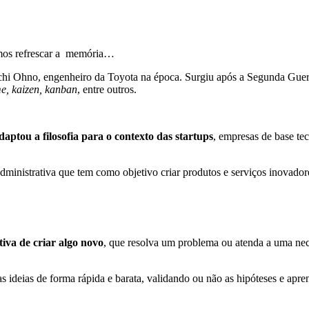
mos refrescar a memória…
iichi Ohno, engenheiro da Toyota na época. Surgiu após a Segunda Gue
ime, kaizen, kanban
, entre outros.
daptou a filosofia para o contexto das startups
, empresas de base tec
dministrativa que tem como objetivo criar produtos e serviços inovad
ativa de criar algo novo
, que resolva um problema ou atenda a uma nece
s ideias de forma rápida e barata, validando ou não as hipóteses e apre