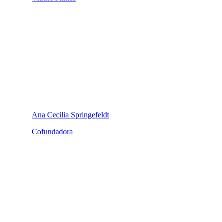
Ana Cecilia Springefeldt
Cofundadora