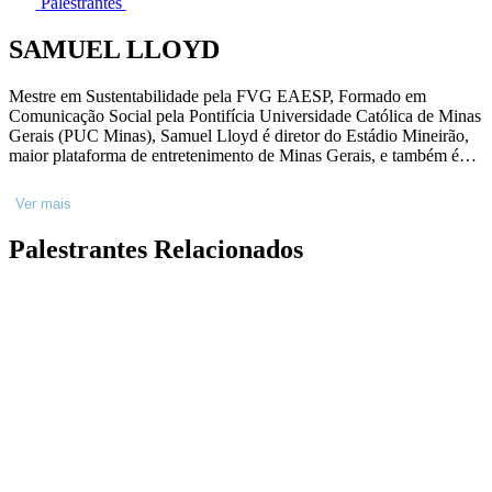
Palestrantes
SAMUEL LLOYD
Mestre em Sustentabilidade pela FVG EAESP, Formado em
Comunicação Social pela Pontifícia Universidade Católica de Minas
Gerais (PUC Minas), Samuel Lloyd é diretor do Estádio Mineirão,
maior plataforma de entretenimento de Minas Gerais, e também é
Diretor na Urbia Parques, empresa líder na gestão de parques
urbanos e naturais no Brasil. Ao longo de mais de 20 anos de
Ver mais
carreira, Samuel esteve à frente da gestão estratégica de negócios,
comunicação, marketing e vendas de grandes empresas e/ou marcas
Palestrantes Relacionados
nacionais e internacionais como o VisitBritain, Student Travel
Bureau e Senac São Paulo. Sua gestão é baseada nos pilares da
sustentabilidade, diversidade, transparência e integridade.