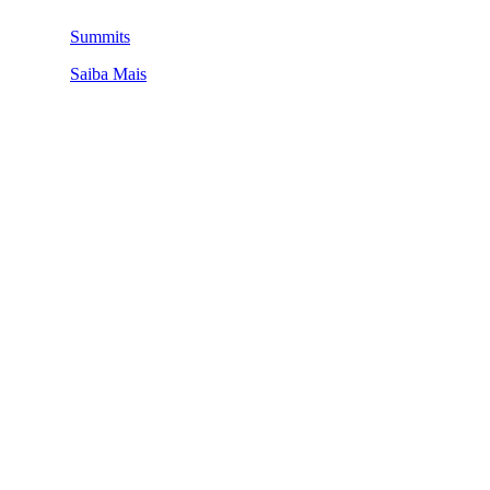
Summits
Saiba Mais
QUEM SOMOS
SUMMIT
CONFERÊNCIAS
MERCADOS
FESTIVALIA
SUGESTÃO DE CONTEÚDO
COMO CHEGAR