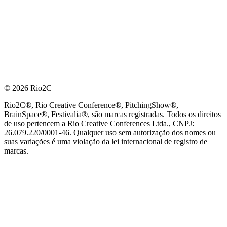
© 2026 Rio2C
Rio2C®, Rio Creative Conference®, PitchingShow®,
BrainSpace®, Festivalia®, são marcas registradas. Todos os direitos
de uso pertencem a Rio Creative Conferences Ltda., CNPJ:
26.079.220/0001-46. Qualquer uso sem autorização dos nomes ou
suas variações é uma violação da lei internacional de registro de
marcas.
PARCEIRO OFICIAL DE TECNOLOGIA