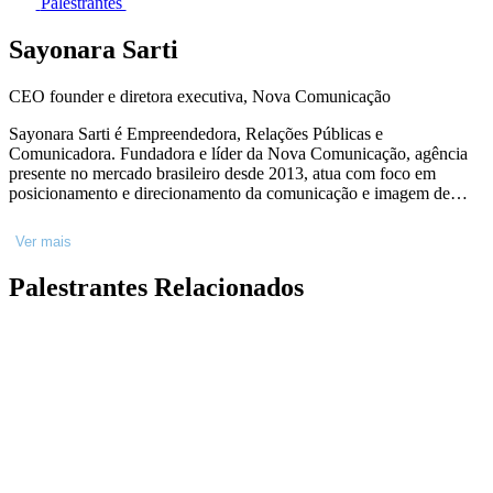
Palestrantes
Sayonara Sarti
CEO founder e diretora executiva, Nova Comunicação
Sayonara Sarti é Empreendedora, Relações Públicas e
Comunicadora. Fundadora e líder da Nova Comunicação, agência
presente no mercado brasileiro desde 2013, atua com foco em
posicionamento e direcionamento da comunicação e imagem de
artistas, influenciadores, comunicadores e marcas. Reconhecida pela
sua sensibilidade, pensamento crítico e abordagem ímpar e
Ver mais
inovadora, aposta nas conexões humanas e no poder que elas têm
em mover estruturas. Acredita também que toda história
Palestrantes Relacionados
compartilhada pode inspirar novas histórias, refletir uma sociedade
mais responsável e gerar transformações.