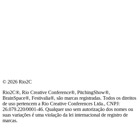
© 2026 Rio2C
Rio2C®, Rio Creative Conference®, PitchingShow®,
BrainSpace®, Festivalia®, são marcas registradas. Todos os direitos
de uso pertencem a Rio Creative Conferences Ltda., CNPJ:
26.079.220/0001-46. Qualquer uso sem autorização dos nomes ou
suas variações é uma violação da lei internacional de registro de
marcas.
PARCEIRO OFICIAL DE TECNOLOGIA