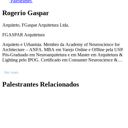
Palestrantes
Rogerio Gaspar
Arquiteto, FGaspar Arquitetura Ltda.
FGASPAR Arquitetura
Arquiteto e Urbanista. Membro da Academy of Neuroscience for
Architecture – ANFA. MBA em Varejo Online e Offline pela USP.
Pós-Graduado em Neuroarquitetura e em Master em Arquitetura &
Lighting pelo IPOG. Certificado em Consumer Neuroscience &
Neuromarketing pela Copenhagen Business School – CBS.
Certificado em Lighting Designer e VM pelo Centro Universitário
Ver mais
Belas Artes de SP. Pós- graduando em Neurociências pela
UNIFESP. Atualmente é professor convidado em cursos de Pós-
Palestrantes Relacionados
graduação e MBAs em diversas instituições como IED – Istituto
Europeo di Design, IPOG e Navigare. Diretor Acadêmico do RDI -
Retail Design Institute. CEO da FGASPAR Arquitetura com mais
de 35 anos de atuação em espaços comerciais.