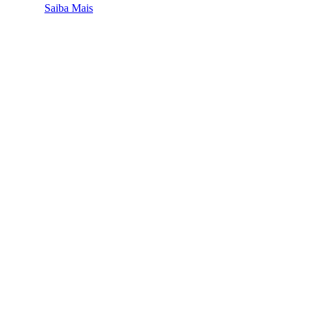
Saiba Mais
QUEM SOMOS
SUMMIT
CONFERÊNCIAS
MERCADOS
FESTIVALIA
SUGESTÃO DE CONTEÚDO
COMO CHEGAR
ONDE SE HOSPEDAR