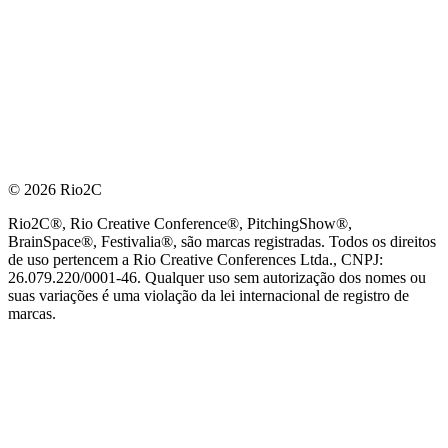
© 2026 Rio2C
Rio2C®, Rio Creative Conference®, PitchingShow®,
BrainSpace®, Festivalia®, são marcas registradas. Todos os direitos
de uso pertencem a Rio Creative Conferences Ltda., CNPJ:
26.079.220/0001-46. Qualquer uso sem autorização dos nomes ou
suas variações é uma violação da lei internacional de registro de
marcas.
PARCEIRO OFICIAL DE TECNOLOGIA