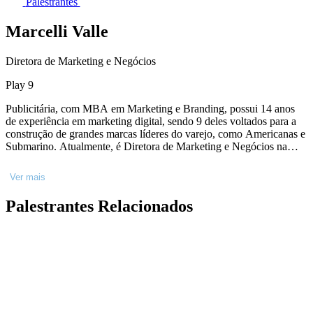
Palestrantes
Marcelli Valle
Diretora de Marketing e Negócios
Play 9
Publicitária, com MBA em Marketing e Branding, possui 14 anos
de experiência em marketing digital, sendo 9 deles voltados para a
construção de grandes marcas líderes do varejo, como Americanas e
Submarino. Atualmente, é Diretora de Marketing e Negócios na
Play9, onde lidera frentes de marketing, pr e negócios. Durante a
carreira, gerenciou grandes projetos de branding, como, por
Ver mais
exemplo, reposicionamentos e principais patrocínios do país - como
os 3 anos de Americanas no BBB - além de ter atuado no
Palestrantes Relacionados
lançamento da plataforma pioneira e inovadora de live commerce de
uma varejista, a “Americanas Ao Vivo”. Também fez parte do
conselho na primeira edição da Vidcon no BR, e como jurada no
TikTok Awards 2022.