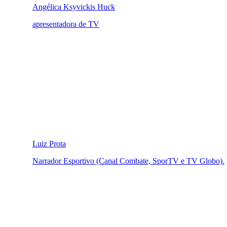
Angélica Ksyvickis Huck
apresentadora de TV
Luiz Prota
Narrador Esportivo (Canal Combate, SporTV e TV Globo).