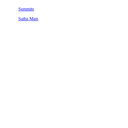
Summits
Saiba Mais
QUEM SOMOS
SUMMIT
CONFERÊNCIAS
MERCADOS
FESTIVALIA
SUGESTÃO DE CONTEÚDO
COMO CHEGAR