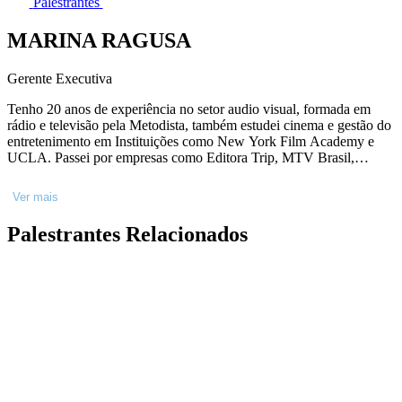
Palestrantes
MARINA RAGUSA
Gerente Executiva
Tenho 20 anos de experiência no setor audio visual, formada em
rádio e televisão pela Metodista, também estudei cinema e gestão do
entretenimento em Instituições como New York Film Academy e
UCLA. Passei por empresas como Editora Trip, MTV Brasil,
Canais Abril, Mixer Filmes, Rede Globo, Viacom CBS e atualmente
sou Gerente de Conteúdo na Netflix Brasil. Ao longo de minha
Ver mais
trajetória profissional, pude atuar como produtora, pesquisadora,
produtora de conteúdo, autora roteirista, diretora e gerente de
Palestrantes Relacionados
conteúdo para canais, estudando de forma profunda, narrativas, o
comportamento da audiência brasileira e programação de conteúdo.