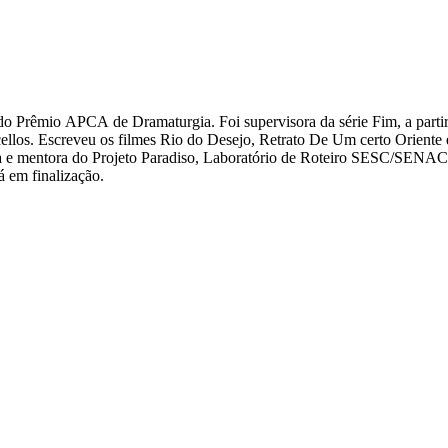
 do Prêmio APCA de Dramaturgia. Foi supervisora da série Fim, a partir
llos. Escreveu os filmes Rio do Desejo, Retrato De Um certo Oriente 
ra e mentora do Projeto Paradiso, Laboratório de Roteiro SESC/SENAC 
á em finalização.