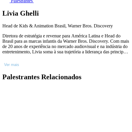
Palestrantes
Livia Ghelli
Head de Kids & Animation Brasil, Warner Bros. Discovery
Diretora de estratégia e revenue para América Latina e Head do
Brasil para as marcas infantis da Warner Bros. Discovery. Com mais
de 20 anos de experiência no mercado audiovisual e na indústria do
entretenimento, Livia soma à sua trajetória a liderança das principais
marcas da companhia ligadas ao segmento não-roteirizado. Antes de
ingressar na WBD, em abril de 2014, a executiva teve passagem por
Ver mais
outras marcas do segmento de mídia e audiovisual, entre elas, &E
Olé Networks, FOX, Microsoft, Paramount e Globo.
Palestrantes Relacionados