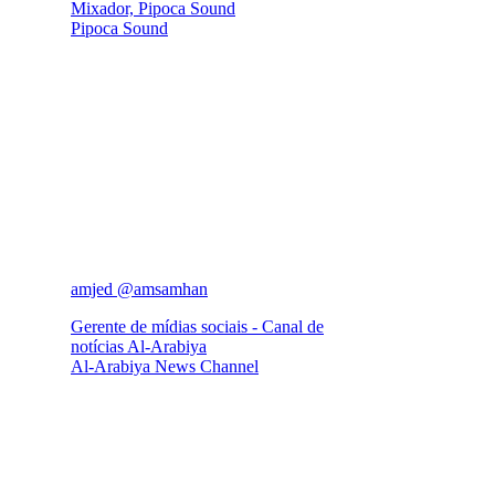
Mixador, Pipoca Sound
Pipoca Sound
amjed @amsamhan
Gerente de mídias sociais - Canal de
notícias Al-Arabiya
Al-Arabiya News Channel