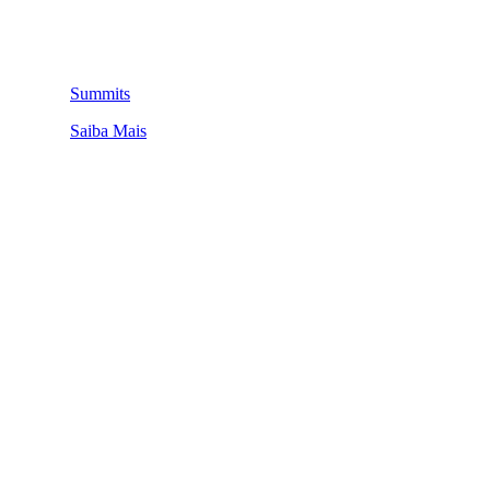
Summits
Saiba Mais
QUEM SOMOS
SUMMIT
CONFERÊNCIAS
MERCADOS
FESTIVALIA
SUGESTÃO DE CONTEÚDO