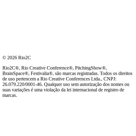
© 2026 Rio2C
Rio2C®, Rio Creative Conference®, PitchingShow®,
BrainSpace®, Festivalia®, são marcas registradas. Todos os direitos
de uso pertencem a Rio Creative Conferences Ltda., CNPJ:
26.079.220/0001-46. Qualquer uso sem autorização dos nomes ou
suas variações é uma violação da lei internacional de registro de
marcas.
PARCEIRO OFICIAL DE TECNOLOGIA