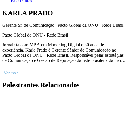
Palestrantes
KARLA PRADO
Gerente Sr. de Comunicação | Pacto Global da ONU - Rede Brasil
Pacto Global da ONU - Rede Brasil
Jornalista com MBA em Marketing Digital e 30 anos de
experiência, Karla Prado é Gerente Sênior de Comunicação no
Pacto Global da ONU - Rede Brasil. Responsável pelas estratégias
de Comunicação e Gestão de Reputação da rede brasileira da maior
iniciativa de sustentabilidade corporativa do mundo, tem a missão de
democratizar a pauta ligada à Agenda 2030 e Objetivos de
Ver mais
Desenvolvimento Sustentável, escalando o impacto positivo. Foi
repórter e editora executiva em grandes jornais, passou por agências
Palestrantes Relacionados
e multinacionais, nas quais liderou estratégias de comunicação em
sustentabilidade, pesquisa & inovação, diversidade e inclusão,
sempre norteada por propósito.