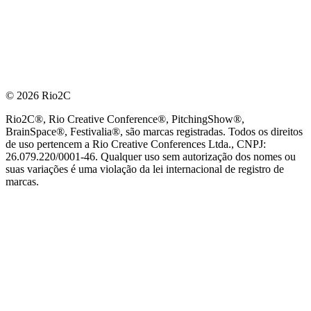
© 2026 Rio2C
Rio2C®, Rio Creative Conference®, PitchingShow®,
BrainSpace®, Festivalia®, são marcas registradas. Todos os direitos
de uso pertencem a Rio Creative Conferences Ltda., CNPJ:
26.079.220/0001-46. Qualquer uso sem autorização dos nomes ou
suas variações é uma violação da lei internacional de registro de
marcas.
PARCEIRO OFICIAL DE TECNOLOGIA