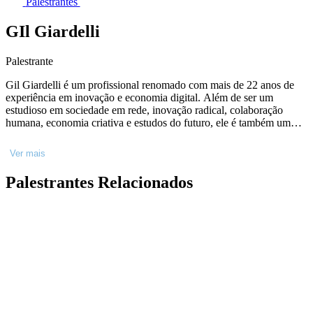
Palestrantes
GIl Giardelli
Palestrante
Gil Giardelli é um profissional renomado com mais de 22 anos de
experiência em inovação e economia digital. Além de ser um
estudioso em sociedade em rede, inovação radical, colaboração
humana, economia criativa e estudos do futuro, ele é também um
escritor bem-sucedido, tendo publicado o livro "Pensando o
Impensável". Ele é um defensor do uso da tecnologia para melhorar
Ver mais
a qualidade de vida das pessoas e atualmente aborda temas
relacionados à Inteligência Artificial em sua nova escola. Com sua
Palestrantes Relacionados
vasta experiência e conhecimento, Giardelli é um líder influente no
campo da inovação e um palestrante requisitado em todo o mundo.