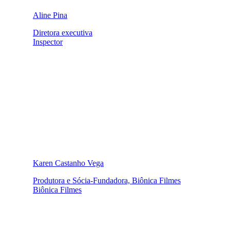
Aline Pina
Diretora executiva
Inspector
Karen Castanho Vega
Produtora e Sócia-Fundadora, Biônica Filmes
Biônica Filmes