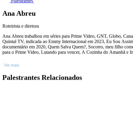
Palestrantes
Ana Abreu
Roteirista e diretora
Ana Abreu trabalhou em séries para Prime Video, GNT, Globo, Canal F
Quintal TV, indicada ao Emmy Internacional em 2023, Eu Sou Assim
documentário em 2020, Quem Salva Quem?, Socorro, meu filho come mal, Perto do Fogo, Que Marravilha, Mestre do Sabor, entre outras. Escreveu os documentários Filho da Mãe, sobre o ator Paulo Gustavo
para o Prime Video, Lutando para vencer, A Cozinha do Amanhã e In
Ver mais
Palestrantes Relacionados