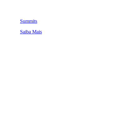
Summits
Saiba Mais
QUEM SOMOS
SUMMIT
CONFERÊNCIAS
MERCADOS
FESTIVALIA
SUGESTÃO DE CONTEÚDO