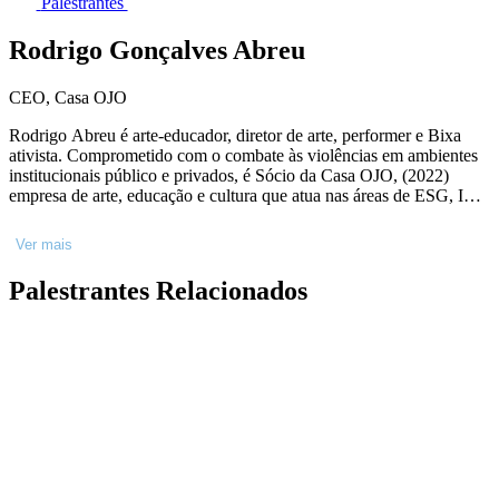
Palestrantes
Rodrigo Gonçalves Abreu
CEO, Casa OJO
Rodrigo Abreu é arte-educador, diretor de arte, performer e Bixa
ativista. Comprometido com o combate às violências em ambientes
institucionais público e privados, é Sócio da Casa OJO, (2022)
empresa de arte, educação e cultura que atua nas áreas de ESG, I&D
e Direitos Humanos. Esteve assessor e articulador político no
mandato da vereadora de São Paulo, atual deputada federal, Erika
Ver mais
Hilton (2020 - 2021). Coordenou o Núcleo de Direção de Arte do
Instituto Criar, de cinema, tv e novas mídias, formando jovens das
Palestrantes Relacionados
periferias de São Paulo (2018 - 2020). Mestrando em arte educação
na UNESP(2022], pesquisando metodologias artivistas e
reparadoras de danos socioemocionais para grupos historicamente
oprimidos.