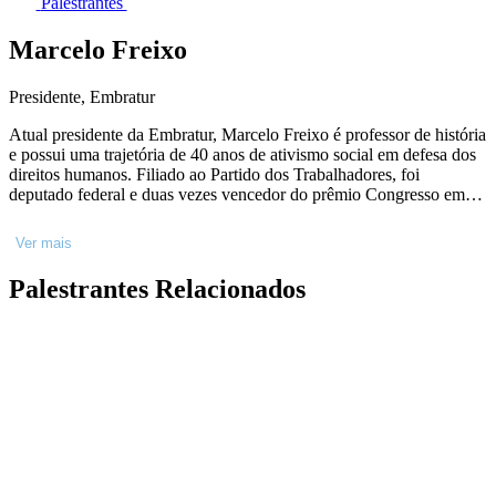
Palestrantes
Marcelo Freixo
Presidente, Embratur
Atual presidente da Embratur, Marcelo Freixo é professor de história
e possui uma trajetória de 40 anos de ativismo social em defesa dos
direitos humanos. Filiado ao Partido dos Trabalhadores, foi
deputado federal e duas vezes vencedor do prêmio Congresso em
Foco na categoria de melhor parlamentar do Brasil. Nascido em São
Gonçalo e criado no subúrbio de Niterói, foi deputado estadual no
Ver mais
Rio de Janeiro por três mandatos, período em que se notabilizou
pela atuação nas CPIs das Milícias e do Tráfico de Armas. Entre as
Palestrantes Relacionados
marcas de sua gestão na Embratur estão a prioridade na
sustentabilidade, inovação e o fomento do audiovisual como
ferramenta de promoção do turismo.