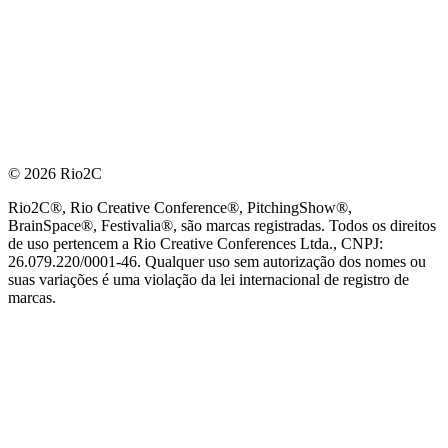
© 2026 Rio2C
Rio2C®, Rio Creative Conference®, PitchingShow®,
BrainSpace®, Festivalia®, são marcas registradas. Todos os direitos
de uso pertencem a Rio Creative Conferences Ltda., CNPJ:
26.079.220/0001-46. Qualquer uso sem autorização dos nomes ou
suas variações é uma violação da lei internacional de registro de
marcas.
PARCEIRO OFICIAL DE TECNOLOGIA